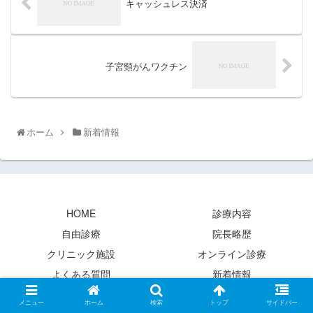
キャッシュレス決済
子宮頸がんワクチン
ホーム
新着情報
HOME
診療内容
自由診療
院長略歴
クリニック施設
オンライン診療
よくある質問
新着情報
Copyright © 2020 桜新町ペインクリニック All Rights Reserved.
メニュー
ホーム
検索
トップ
サイドバー